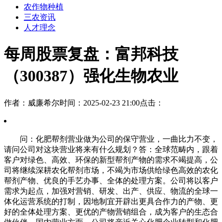
农作物种植
三农资讯
人才理念
每周股票复盘：富邦科技
（300387）强化生物农业
作者：威廉希尔
时间：2025-02-23 21:00
点击：
问：化肥帮剂营业做为公司的保守营业，一曲比力不变，
请问公司对这块营业将来有什么规划？答：全球范畴内，跟着
客户对绿色、高效、环保的新型帮剂产物的需求不竭提高，公
司将继续深耕农化帮剂市场，不竭为市场供给绿色高效的农化
帮剂产物、优良的手艺办事、全体的处理方案。公司将以客户
需求为起点，加强对营销、研发、出产、供应、物流的全球一
体化运营系统的打制，因地制宜开辟出更具合作力的产物、更
好的全体处理方案、更优的产物营销组合，成为客户的生态合