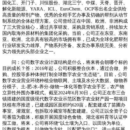
国化工、开门子、川恒股份、湖北三宁、中煤、天脊、晋开、
解化新能源、YARA、ICL、EuroChem、OCP等出名企业供给
高质量的帮剂产物、优秀的全程手艺办事及切确的帮剂从动节
制系统的全体处理方案。公司曾经正在中国、欧洲、非洲构成
了三大营业核心，通过共享研发、采购及营销系统，持续加大
国内取海外原材料的集团化采购。当前，公司正在东亚、东南
亚、欧洲、北非具有较高的市场拥有率，已成为全球化肥帮剂
行业研发实力雄厚、产物系列齐备、发卖办事系统完美、分析
实力领先的头部企业之一。
问：公司数字农业计谋结构是什么，将来将会朝哪个标的
目的成长？答：2016年起，公司积极整合伙本，通过合做、并
购、控股等多种体例打制全球数字农业“生态链”。目前，公司
数字农业营业环绕种植业物联网、土壤及水分大数据、做物养
分模子、土-肥-水-养分-做物一体化等数字农业手艺，农产物
立异性外围办事模式。截至2024年6月30日，公司正在市三合
镇搭建的国度级现代数字农业示范区数字农业财产园一期项目
扶植有序推进，已建成园区面积约620亩，配套建成了苗圃办
事室、灌溉室、包拆取冷藏室等配套建建。公司正以全资子公
司番茄为载体，积极开展国度绿色食物、湖北省科育等认证申
报工做。将来，公司将环绕“以土壤为入口、以田块为单位、
以数据为根本、以做物为方针、以配肥为出口”，进一步拓展