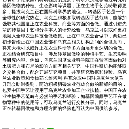
基因做物的种植、生态影响等课题，正在生物手艺范畴取得更
多，提拔乌克兰正在国际科学界的地位。- 转基因手艺是一个
全球性的研究热点。乌克兰积极参取转基因手艺范畴，能够加
强取其他国度正在农业科技、商业等方面的合做。通过引进先
辈的转基因手艺和分享本人的研究经验，乌克兰可以或许更好
地融入全球农业科技合做收集。正在中乌农业合做中，两边已
初步告竣正在中国农业部和乌克兰相关机构之间的合做意向，
将来大概可以或许正在农业科研等多方面展开更深切的合做。
正在结合研究项目中，涉及转基因做物的种植手艺、生态影响
等研究内容。例如，乌克兰国度农业科学院正在转基因做物对
土壤肥力和布局的影响方面有相关研究，中国科研机构能够取
之交换合做，配合开展研究项目，共享研究数据和经验。乌克
兰农业政策和食物部长维塔利·科瓦尔取中国驻乌克兰大使马
升琨会晤时提到，两边积极切磋农业范畴合做的新标的目的，
包罗中国手艺让渡用于乌克兰农业加工企业扶植。中国正在农
业生物手艺范畴有必然的手艺和经验，如基因编纂手艺正在做
物育种中的使用等，可取乌克兰进行交换分享。同时，乌克兰
正在转基因做植和办理方面的经验也可认为中国供给参考。