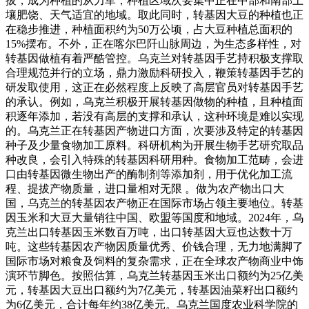
拔，成为种植的从力军，种植区域次要集中正在中部和南部土
壤肥饶、天气适宜的地域。取此同时，转基因大豆的种植也正
在稳步推进，种植面积约为50万公顷，占大豆种植总面积的
15%摆布。不外，正在喀尔巴阡山脉周边，为生态多样性，对
转基因做植有着严酷管控。乌克兰对转基因手艺持积极支撑取
合理规范并行的立场，鼎力激励科研投入，鞭策转基因手艺的
研发取使用，这正在必然程度上反映了高层官员对转基因手艺
的承认。例如，乌克兰积极开展转基因做物的种植，且种植面
积逐年添加，若没有高层的支撑和承认，这种环境是难以实现
的。乌克兰正在转基因产物进口方面，次要涉及特定的转基因
种子及少量食物加工原料。科研机构为开展生物手艺研究取品
种改良，会引入特殊的转基因科研用种。食物加工范畴，会进
口由转基因微生物出产的酶制剂等添加剂，用于优化加工流
程、提拔产物质量，进口量相对无限 。做为农产物出口大
国，乌克兰的转基因农产物正在国际市场占领主要地位。转基
因玉米和大豆大量销往中国、欧盟等国度和地域。2024年，乌
克兰出口转基因玉米数百万吨，出口转基因大豆也达数十万
吨。这些转基因农产物因质量优秀、价钱合理，无力地满脚了
国际市场对粮食及饲料的复杂需求，正在全球农产物商业中饰
演环节脚色。按照估算，乌克兰转基因玉米出口额约为25亿美
元，转基因大豆出口额约为7亿美元，转基因油菜籽出口额约
为6亿美元，合计每年约38亿美元。乌克兰国度农业科学院的