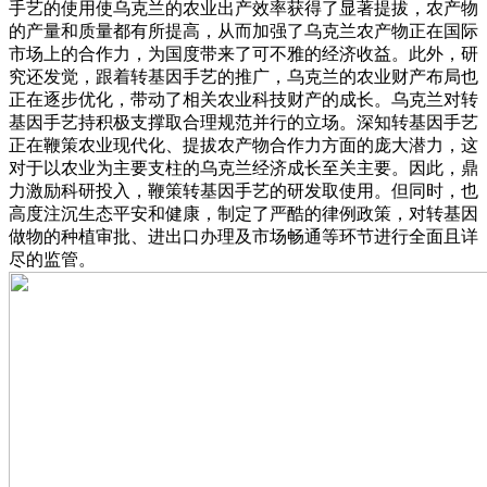
手艺的使用使乌克兰的农业出产效率获得了显著提拔，农产物
的产量和质量都有所提高，从而加强了乌克兰农产物正在国际
市场上的合作力，为国度带来了可不雅的经济收益。此外，研
究还发觉，跟着转基因手艺的推广，乌克兰的农业财产布局也
正在逐步优化，带动了相关农业科技财产的成长。乌克兰对转
基因手艺持积极支撑取合理规范并行的立场。深知转基因手艺
正在鞭策农业现代化、提拔农产物合作力方面的庞大潜力，这
对于以农业为主要支柱的乌克兰经济成长至关主要。因此，鼎
力激励科研投入，鞭策转基因手艺的研发取使用。但同时，也
高度注沉生态平安和健康，制定了严酷的律例政策，对转基因
做物的种植审批、进出口办理及市场畅通等环节进行全面且详
尽的监管。