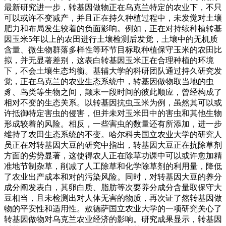
最新研究进一步，转基因做物正在乌克兰特定的农业下，不只
可以或许不变减产，并且正在持久种植过程中，未发觉对土壤
肥力和布局发生较着的负面影响。例如，正在对持续种植转基
因玉米5年以上的农田进行土壤检测后发觉，土壤中的无机质
含量、微生物群落多样性等环节目标取种植保守玉米的农田比
拟，并无显著差别，这表白转基因玉米正在合理种植的环境
下，不会土壤生态均衡。基辅大学的科研团队通过持久研究发
觉，正在乌克兰的农业生态系统中，转基因做物取当地的虫
豸、鸟类等生物之间，颠末一段时间的彼此顺应，曾经构成了
相对不变的生态关系。以转基因抗虫玉米为例，虽然其可以或
许抵御特定害虫的侵害，但并未对玉米田中的害虫和其他生物
形成较着的风险。相反，一些害虫的数量还有所添加，进一步
维持了农田生态系统的不变。哈尔科夫国立农业大学的研究人
员正在对转基因大豆的研究中指出，转基因大豆正在抗除草剂
方面的劣势显著，这使得农人正在除草功课中可以或许愈加精
准地节制杂草，削减了人工除草和化学除草剂的利用量，降低
了农业出产成本和对的污染风险。同时，对转基因大豆的养分
成分阐发表白，其卵白质、脂肪等次要养分成分含量取保守大
豆相当，且未检测出对人体无害的物质，再次证了然转基因做
物的平安性和适用性。敖德萨国立农业大学的一项研究关心了
转基因做物对乌克兰农业经济的影响。研究成果显示，转基因