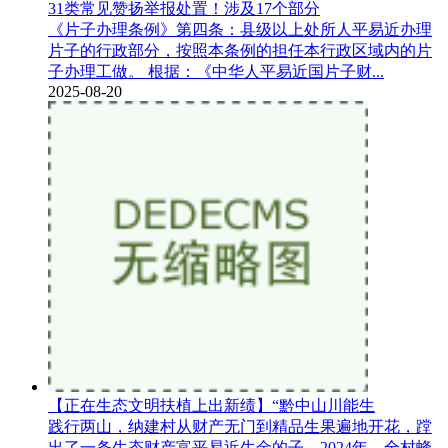
31类常见赞扬举报处置！涉及17个部分
《片子办理条例》第四条：县级以上处所人平易近办理
片子的行政部分，按照本条例的担任本行政区域内的片
子办理工做。 根据：《中华人平易近国片子财...
2025-08-20
【正在生态文明扶植上出新绩】“黔中山川能生
践行两山，纳建村从财产无门到精品生果遍地开花，蹚
出了一条生态财产富平易近生金的子。2024年，全村蜂