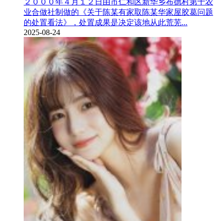
２０００年４月１２日由市仁和区新华乡布德村第十农
业合做社制做的《关于陈某有家取陈某华家屋胶葛问题
的处置看法》，处置成果是决定该地从此荒芜...
2025-08-24