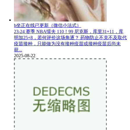
b坐正在线已更新（微信小法式）
23-24 赛季 NBA懦夫 110！99 尼克斯，库里31+11，库
明加25+8，若何评价这场角逐？ 药物防止不克不及取代
疫苗接种，只能做为没有接种疫苗或接种疫苗后尚未
获...
2025-08-22