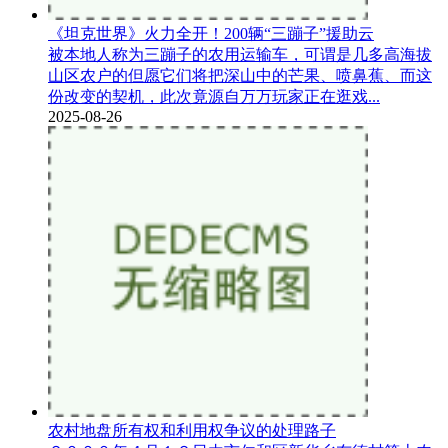
《坦克世界》火力全开！200辆“三蹦子”援助云
被本地人称为三蹦子的农用运输车，可谓是几多高海拔
山区农户的但愿它们将把深山中的芒果、喷鼻蕉、而这
份改变的契机，此次竟源自万万玩家正在逛戏...
2025-08-26
农村地盘所有权和利用权争议的处理路子