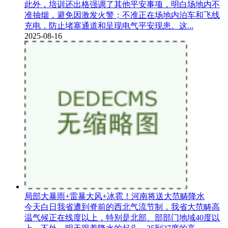
此外，培训还出格强调了其他平安事项，明白场地内不
准抽烟，避免因激发火警；不准正在场地内泊车和飞线
充电，防止堵塞通道和呈现电气平安现患。这...
2025-08-16
局部大暴雨+雷暴大风+冰雹！河南将送大范畴降水
今天白日我省遭到脊前的西北气流节制，我省大范畴高
温气候正在线度以上，特别是北部、部部门地域40度以